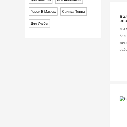
Герои В Масках
Свинка Пеппа
Бо
зн
Для Учёбы
Мы 
бол
каче
раб