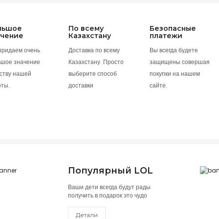
льшое
По всему
Безопасные
ачение
Казахстану
платежи
придаем очень
Доставка по всему
Вы всегда будете
ьшое значение
Казахстану. Просто
защищены совершая
ству нашей
выберите способ
покупки на нашем
оты.
доставки
сайте.
Популярный LOL
Ваши дети всегда будут рады
получить в подарок это чудо
Детали