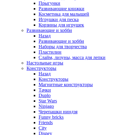
Прыгунки
Развивающие книжки
Косметика для малышей
Игрушки для песка
Корзины для игрушек
Развивающие и хобби
Назад
Развивающие и хобби
Наборы для творчества
Пластилин
Слайм, лизуны, масса для лепки
Настольные игры
Конструкторы
Назад
Конструкторы
Магнитные конструкторы
Тачки
Duplo
Star Wars
Ninjago
Черепашки ниндзя
Funny bricks
Friends
City
Disney