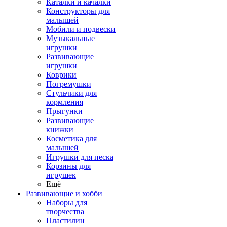
Каталки и качалки
Конструкторы для
малышей
Мобили и подвески
Музыкальные
игрушки
Развивающие
игрушки
Коврики
Погремушки
Стульчики для
кормления
Прыгунки
Развивающие
книжки
Косметика для
малышей
Игрушки для песка
Корзины для
игрушек
Ещё
Развивающие и хобби
Наборы для
творчества
Пластилин