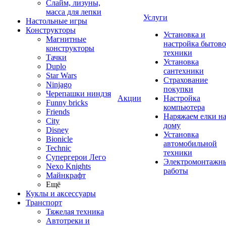
Слайм, лизуны,
масса для лепки
Услуги
Настольные игры
Конструкторы
Установка и
Магнитные
настройка бытов
конструкторы
техники
Тачки
Установка
Duplo
сантехники
Star Wars
Страхование
Ninjago
покупки
Черепашки ниндзя
Акции
Настройка
Funny bricks
компьютера
Friends
Наряжаем елки н
City
дому
Disney
Установка
Bionicle
автомобильной
Technic
техники
Супергерои Лего
Электромонтажн
Nexo Knights
работы
Майнкрафт
Ещё
Куклы и аксессуары
Транспорт
Тяжелая техника
Автотреки и