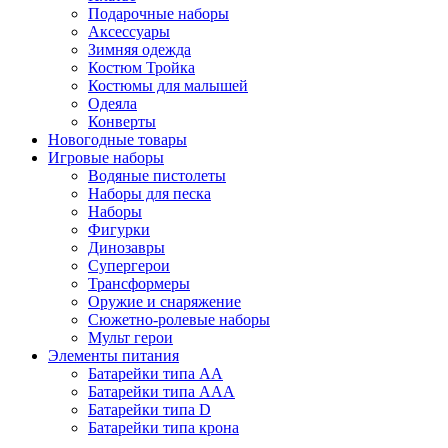
Подарочные наборы
Аксессуары
Зимняя одежда
Костюм Тройка
Костюмы для малышей
Одеяла
Конверты
Новогодные товары
Игровые наборы
Водяные пистолеты
Наборы для песка
Наборы
Фигурки
Динозавры
Супергерои
Трансформеры
Оружие и снаряжение
Сюжетно-ролевые наборы
Мульт герои
Элементы питания
Батарейки типа АА
Батарейки типа ААА
Батарейки типа D
Батарейки типа крона