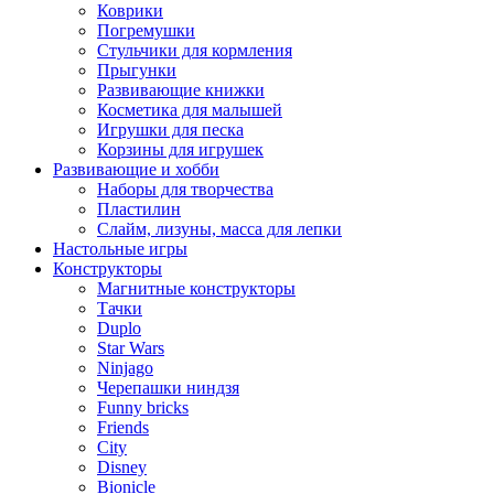
Коврики
Погремушки
Стульчики для кормления
Прыгунки
Развивающие книжки
Косметика для малышей
Игрушки для песка
Корзины для игрушек
Развивающие и хобби
Наборы для творчества
Пластилин
Слайм, лизуны, масса для лепки
Настольные игры
Конструкторы
Магнитные конструкторы
Тачки
Duplo
Star Wars
Ninjago
Черепашки ниндзя
Funny bricks
Friends
City
Disney
Bionicle