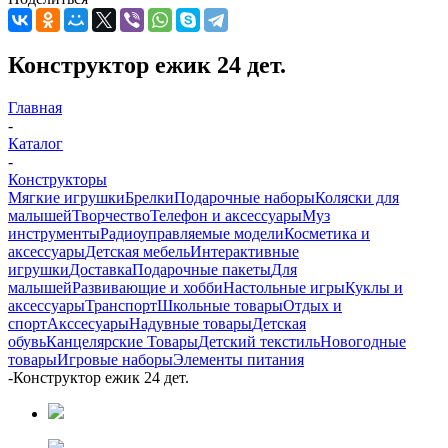
Конструктор ежик 24 дет.
Главная
-
Каталог
-
Конструкторы
Мягкие игрушки
Брелки
Подарочные наборы
Коляски для
малышей
Творчество
Телефон и аксессуары
Муз
инструменты
Радиоуправляемые модели
Косметика и
аксессуары
Детская мебель
Интерактивные
игрушки
Доставка
Подарочные пакеты
Для
малышей
Развивающие и хобби
Настольные игры
Куклы и
аксессуары
Транспорт
Школьные товары
Отдых и
спорт
Акссесуары
Надувные товары
Детская
обувь
Канцелярские Товары
Детский текстиль
Новогодные
товары
Игровые наборы
Элементы питания
-
Конструктор ежик 24 дет.