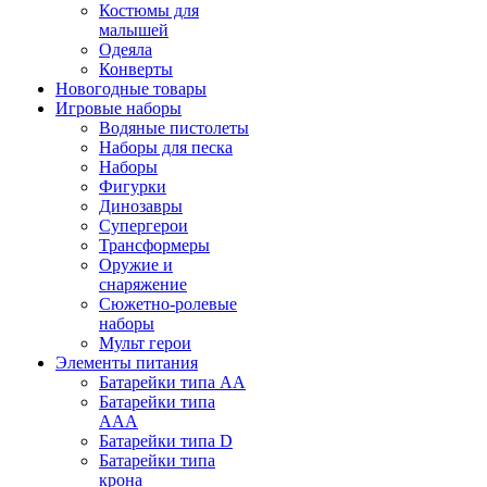
Костюмы для
малышей
Одеяла
Конверты
Новогодные товары
Игровые наборы
Водяные пистолеты
Наборы для песка
Наборы
Фигурки
Динозавры
Супергерои
Трансформеры
Оружие и
снаряжение
Сюжетно-ролевые
наборы
Мульт герои
Элементы питания
Батарейки типа АА
Батарейки типа
ААА
Батарейки типа D
Батарейки типа
крона