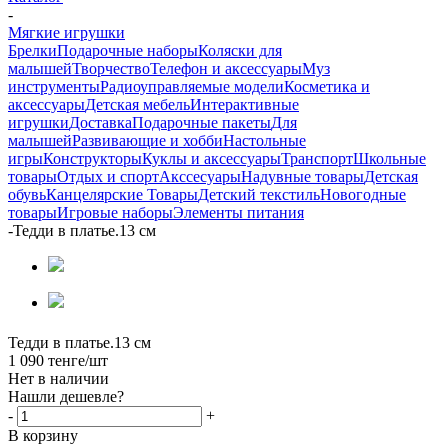
-
Мягкие игрушки
Брелки
Подарочные наборы
Коляски для
малышей
Творчество
Телефон и аксессуары
Муз
инструменты
Радиоуправляемые модели
Косметика и
аксессуары
Детская мебель
Интерактивные
игрушки
Доставка
Подарочные пакеты
Для
малышей
Развивающие и хобби
Настольные
игры
Конструкторы
Куклы и аксессуары
Транспорт
Школьные
товары
Отдых и спорт
Акссесуары
Надувные товары
Детская
обувь
Канцелярские Товары
Детский текстиль
Новогодные
товары
Игровые наборы
Элементы питания
-
Тедди в платье.13 см
Тедди в платье.13 см
1 090
тенге
/шт
Нет в наличии
Нашли дешевле?
-
+
В корзину