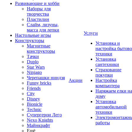
Развивающие и хобби
Наборы для
творчества
Пластилин
Слайм, лизуны,
масса для лепки
Услуги
Настольные игры
Конструкторы
Установка и
Магнитные
настройка бытов
конструкторы
техники
Тачки
Установка
Duplo
сантехники
Star Wars
Страхование
Ninjago
покупки
Черепашки ниндзя
Акции
Настройка
Funny bricks
компьютера
Friends
Наряжаем елки н
City
дому
Disney
Установка
Bionicle
автомобильной
Technic
техники
Супергерои Лего
Электромонтажн
Nexo Knights
работы
Майнкрафт
Ещё