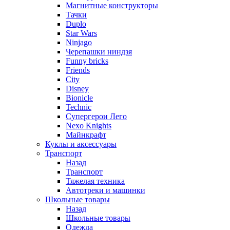
Магнитные конструкторы
Тачки
Duplo
Star Wars
Ninjago
Черепашки ниндзя
Funny bricks
Friends
City
Disney
Bionicle
Technic
Супергерои Лего
Nexo Knights
Майнкрафт
Куклы и аксессуары
Транспорт
Назад
Транспорт
Тяжелая техника
Автотреки и машинки
Школьные товары
Назад
Школьные товары
Одежда