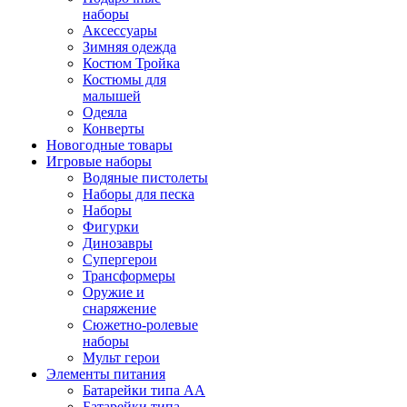
наборы
Аксессуары
Зимняя одежда
Костюм Тройка
Костюмы для
малышей
Одеяла
Конверты
Новогодные товары
Игровые наборы
Водяные пистолеты
Наборы для песка
Наборы
Фигурки
Динозавры
Супергерои
Трансформеры
Оружие и
снаряжение
Сюжетно-ролевые
наборы
Мульт герои
Элементы питания
Батарейки типа АА
Батарейки типа