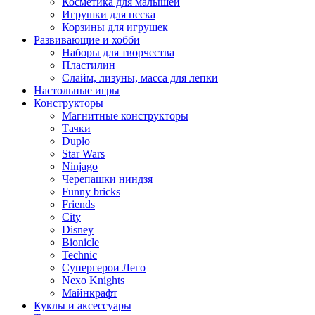
Косметика для малышей
Игрушки для песка
Корзины для игрушек
Развивающие и хобби
Наборы для творчества
Пластилин
Слайм, лизуны, масса для лепки
Настольные игры
Конструкторы
Магнитные конструкторы
Тачки
Duplo
Star Wars
Ninjago
Черепашки ниндзя
Funny bricks
Friends
City
Disney
Bionicle
Technic
Супергерои Лего
Nexo Knights
Майнкрафт
Куклы и аксессуары