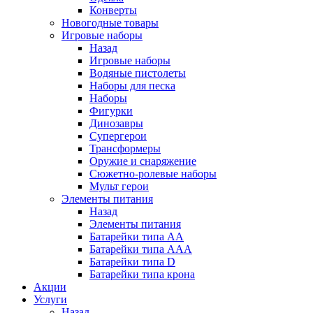
Конверты
Новогодные товары
Игровые наборы
Назад
Игровые наборы
Водяные пистолеты
Наборы для песка
Наборы
Фигурки
Динозавры
Супергерои
Трансформеры
Оружие и снаряжение
Сюжетно-ролевые наборы
Мульт герои
Элементы питания
Назад
Элементы питания
Батарейки типа АА
Батарейки типа ААА
Батарейки типа D
Батарейки типа крона
Акции
Услуги
Назад