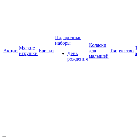
Подарочные
наборы
Коляски
Мягкие
Акции
Брелки
для
Творчество
игрушки
День
малышей
рождения