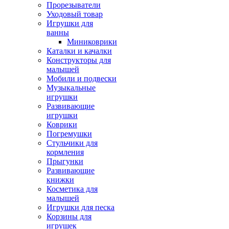
Прорезыватели
Уходовый товар
Игрушки для
ванны
Миниковрики
Каталки и качалки
Конструкторы для
малышей
Мобили и подвески
Музыкальные
игрушки
Развивающие
игрушки
Коврики
Погремушки
Стульчики для
кормления
Прыгунки
Развивающие
книжки
Косметика для
малышей
Игрушки для песка
Корзины для
игрушек