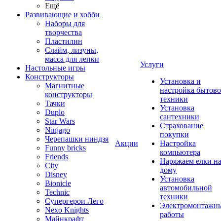
Ещё
Развивающие и хобби
Наборы для
творчества
Пластилин
Слайм, лизуны,
масса для лепки
Услуги
Настольные игры
Конструкторы
Установка и
Магнитные
настройка бытов
конструкторы
техники
Тачки
Установка
Duplo
сантехники
Star Wars
Страхование
Ninjago
покупки
Черепашки ниндзя
Акции
Настройка
Funny bricks
компьютера
Friends
Наряжаем елки н
City
дому
Disney
Установка
Bionicle
автомобильной
Technic
техники
Супергерои Лего
Электромонтажн
Nexo Knights
работы
Майнкрафт