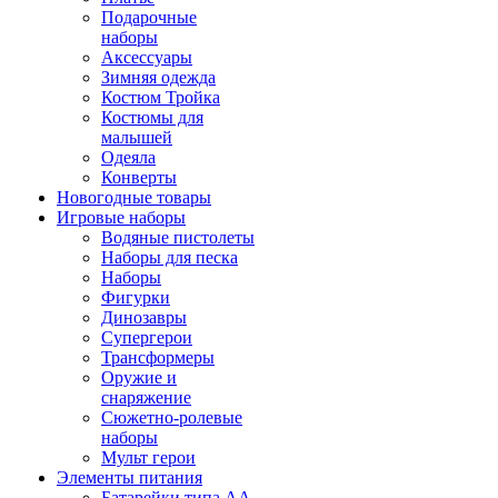
Подарочные
наборы
Аксессуары
Зимняя одежда
Костюм Тройка
Костюмы для
малышей
Одеяла
Конверты
Новогодные товары
Игровые наборы
Водяные пистолеты
Наборы для песка
Наборы
Фигурки
Динозавры
Супергерои
Трансформеры
Оружие и
снаряжение
Сюжетно-ролевые
наборы
Мульт герои
Элементы питания
Батарейки типа АА