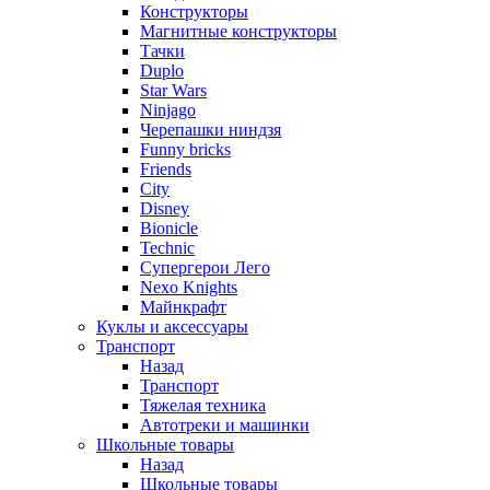
Конструкторы
Магнитные конструкторы
Тачки
Duplo
Star Wars
Ninjago
Черепашки ниндзя
Funny bricks
Friends
City
Disney
Bionicle
Technic
Супергерои Лего
Nexo Knights
Майнкрафт
Куклы и аксессуары
Транспорт
Назад
Транспорт
Тяжелая техника
Автотреки и машинки
Школьные товары
Назад
Школьные товары