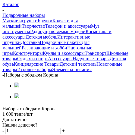
Каталог
-
Подарочные наборы
Мягкие игрушки
Брелки
Коляски для
малышей
Творчество
Телефон и аксессуары
Муз
инструменты
Радиоуправляемые модели
Косметика и
аксессуары
Детская мебель
Интерактивные
игрушки
Доставка
Подарочные пакеты
Для
малышей
Развивающие и хобби
Настольные
игры
Конструкторы
Куклы и аксессуары
Транспорт
Школьные
товары
Отдых и спорт
Акссесуары
Надувные товары
Детская
обувь
Канцелярские Товары
Детский текстиль
Новогодные
товары
Игровые наборы
Элементы питания
-
Наборы с ободком Корона
Наборы с ободком Корона
1 600
тенге
/шт
Достаточно
Нашли дешевле?
-
+