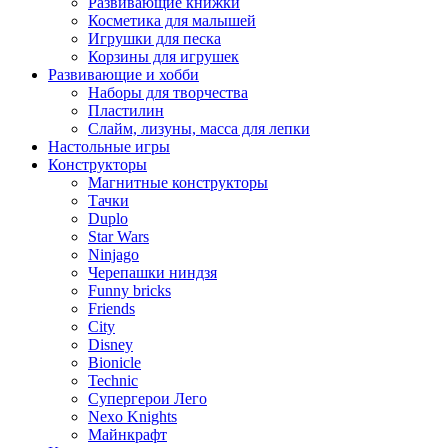
Развивающие книжки
Косметика для малышей
Игрушки для песка
Корзины для игрушек
Развивающие и хобби
Наборы для творчества
Пластилин
Слайм, лизуны, масса для лепки
Настольные игры
Конструкторы
Магнитные конструкторы
Тачки
Duplo
Star Wars
Ninjago
Черепашки ниндзя
Funny bricks
Friends
City
Disney
Bionicle
Technic
Супергерои Лего
Nexo Knights
Майнкрафт