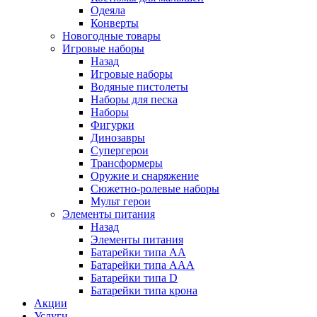
Одеяла
Конверты
Новогодные товары
Игровые наборы
Назад
Игровые наборы
Водяные пистолеты
Наборы для песка
Наборы
Фигурки
Динозавры
Супергерои
Трансформеры
Оружие и снаряжение
Сюжетно-ролевые наборы
Мульт герои
Элементы питания
Назад
Элементы питания
Батарейки типа АА
Батарейки типа ААА
Батарейки типа D
Батарейки типа крона
Акции
Услуги